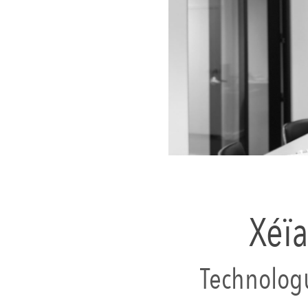
Xéïa
Technolog